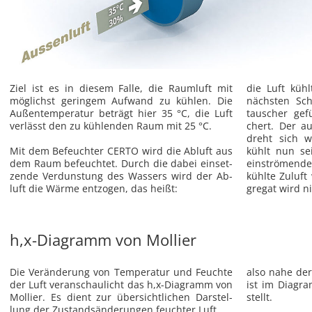
Ziel ist es in die­sem Falle, die Raum­luft mit
die Luft kühlt
mög­lichst ge­rin­gem Auf­wand zu küh­len. Die
nächs­ten Schr
Au­ßen­tem­pe­ra­tur be­trägt hier 35 °C, die Luft
tau­scher ge­f
ver­lässt den zu küh­len­den Raum mit 25 °C.
chert. Der auf
dreht sich we
Mit dem Be­feuch­ter CERTO wird die Ab­luft aus
kühlt nun se
dem Raum be­feuch­tet. Durch die dabei ein­set­
ein­strö­men­d
zen­de Ver­duns­tung des Was­sers wird der Ab­
kühl­te Zu­luf
luft die Wärme ent­zo­gen, das heißt:
gre­gat wird ni
h,x-Diagramm von Mollier
Die Ver­än­de­rung von Tem­pe­ra­tur und Feuch­te
also nahe der 
der Luft ver­an­schau­licht das h,x-Dia­gramm von
ist im Dia­gr
Mol­lier. Es dient zur über­sicht­li­chen Dar­stel­
stellt.
lung der Zu­stands­än­de­run­gen feuch­ter Luft.