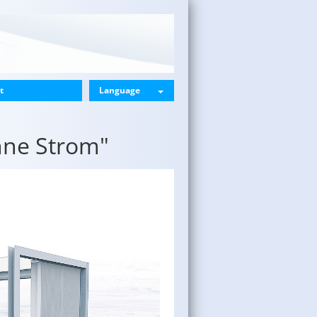
t
Language
hne Strom"