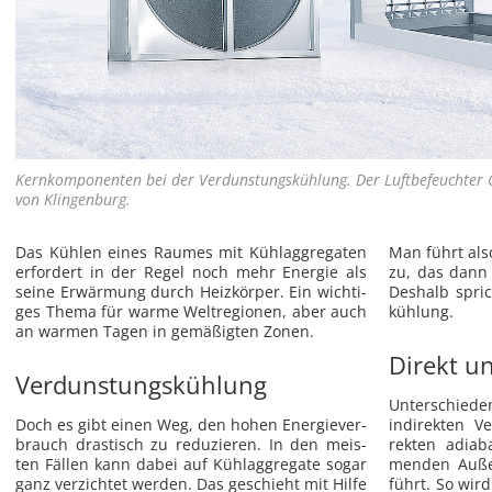
Kern­kom­po­nen­ten bei der Ver­duns­tungs­küh­lung. Der Luft­be­feuch­ter C
von Klin­gen­burg.
Das Küh­len eines Rau­mes mit Kühl­ag­gre­ga­ten
Man führt als
er­for­dert in der Regel noch mehr En­er­gie als
zu, das dann v
seine Er­wär­mung durch Heiz­kör­per. Ein wich­ti­
Des­halb spri
ges Thema für warme Welt­re­gio­nen, aber auch
küh­lung.
an war­men Tagen in ge­mä­ßig­ten Zonen.
Direkt un
Verdunstungskühlung
Un­ter­schie­d
Doch es gibt einen Weg, den hohen En­er­gie­ver­
in­di­rek­ten 
brauch dras­tisch zu re­du­zie­ren. In den meis­
rek­ten adia­
ten Fäl­len kann dabei auf Kühl­ag­gre­ga­te sogar
men­den Au­ßen
ganz ver­zich­tet wer­den. Das ge­schieht mit Hilfe
führt. So wird 