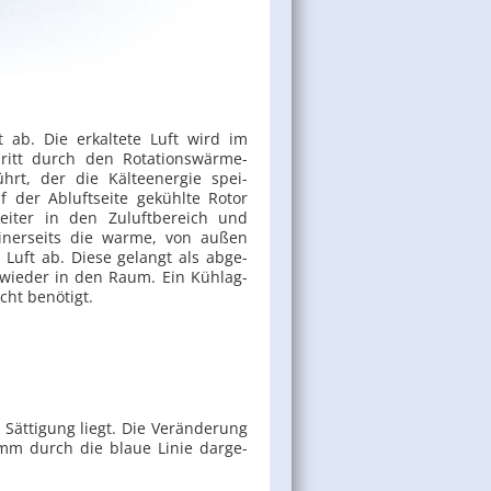
 ab. Die er­kal­te­te Luft wird im
itt durch den Ro­ta­ti­ons­wär­me­
ührt, der die Käl­teen­er­gie spei­
 der Ab­luft­sei­te ge­kühl­te Rotor
i­ter in den Zu­luft­be­reich und
i­ner­seits die warme, von außen
e Luft ab. Diese ge­langt als ab­ge­
t wie­der in den Raum. Ein Kühl­ag­
cht be­nö­tigt.
Sät­ti­gung liegt. Die Ver­än­de­rung
amm durch die blaue Linie dar­ge­