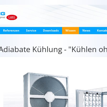
Referenzen
Service
Downloads
Wissen
News
Kontak
Adiabate Kühlung - "Kühlen o