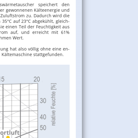
ns­wär­me­tau­scher spei­chert den
der ge­won­ne­nen Käl­teen­er­gie und
Zu­luft­strom zu. Da­durch wird die
n 35°C auf 23°C ab­ge­kühlt, gleich­
sie einen Teil der Feuch­tig­keit aus
strom auf, und er­reicht mit 61%
eh­men Wert.
ung hat also völ­lig ohne eine en­
ve Käl­te­ma­schi­ne statt­ge­fun­den.