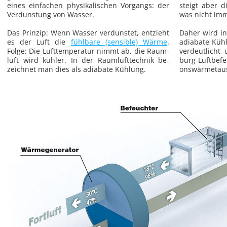
eines ein­fa­chen phy­si­ka­li­schen Vor­gangs: der
steigt aber di
Ver­duns­tung von Was­ser.
was nicht imm
Das Prin­zip: Wenn Was­ser ver­duns­tet, ent­zieht
Daher wird in 
es der Luft die
fühl­ba­re (sen­si­ble) Wärme
.
adia­ba­te Küh­
Folge: Die Luft­tem­pe­ra­tur nimmt ab, die Raum­
ver­deut­licht
luft wird küh­ler. In der Raum­luft­tech­nik be­
burg-Luft­be­f
zeich­net man dies als adia­ba­te Küh­lung.
ons­wär­me­tau