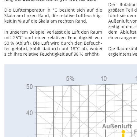
Der Ro­ta­ti­o
Die Luft­tem­pe­ra­tur in °C be­zieht sich auf die
größ­ten Teil 
Skala am lin­ken Rand, die re­la­ti­ve Luft­feuch­tig­
führt sie dem 
keit in % auf die Skala am rech­ten Rand.
Au­ßen­luft vo
zei­tig nimmt 
In un­se­rem Bei­spiel ver­lässt die Luft den Raum
dem Ab­luft­
mit 25°C und einer re­la­ti­ven Feuch­tig­keit von
einen an­ge­n
50 % (Ab­luft). Die Luft wird durch den Be­feuch­
ter ge­führt, kühlt da­durch auf 18°C ab, wobei
Die Raum­küh­l
sich ihre re­la­ti­ve Feuch­tig­keit auf 98 % er­höht,
er­gie­in­ten­si­