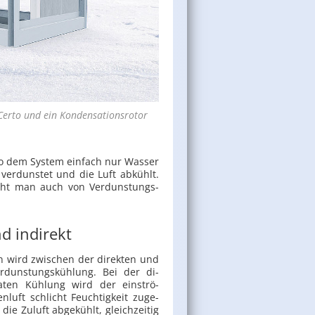
erto und ein Kon­den­sa­ti­ons­ro­tor
o dem Sys­tem ein­fach nur Was­ser
er­duns­tet und die Luft ab­kühlt.
cht man auch von Ver­duns­tungs­
d indirekt
en wird zwi­schen der di­rek­ten und
Ver­duns­tungs­küh­lung. Bei der di­
ba­ten Küh­lung wird der ein­strö­
­luft schlicht Feuch­tig­keit zu­ge­
die Zu­luft ab­ge­kühlt, gleich­zei­tig