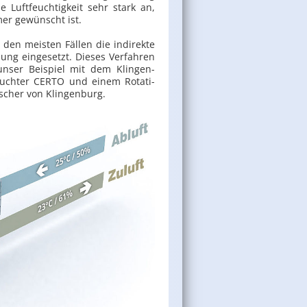
e Luft­feuch­tig­keit sehr stark an,
er ge­wünscht ist.
den meis­ten Fäl­len die in­di­rek­te
lung ein­ge­setzt. Die­ses Ver­fah­ren
 unser Bei­spiel mit dem Klin­gen­
euch­ter CERTO und einem Ro­ta­ti­
­scher von Klin­gen­burg.