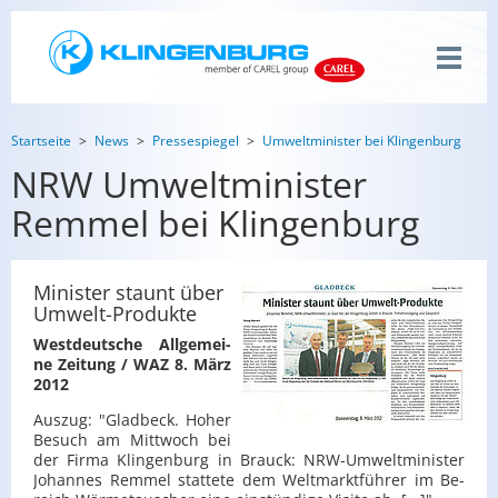
Startseite
News
Pressespiegel
Umweltminister bei Klingenburg
NRW Umweltminister
Remmel bei Klingenburg
Minister staunt über
Umwelt-Produkte
West­deut­sche All­ge­mei­
ne Zei­tung / WAZ 8. März
2012
Aus­zug: "Glad­beck. Hoher
Be­such am Mitt­woch bei
der Firma Klin­gen­burg in Brauck: NRW-Um­welt­mi­nis­ter
Jo­han­nes Rem­mel stat­te­te dem Welt­markt­füh­rer im Be­