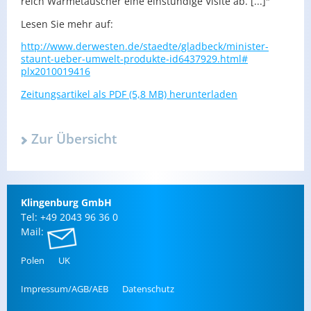
reich Wär­me­tau­scher eine ein­stün­di­ge Vi­si­te ab. [...]"
Lesen Sie mehr auf:
http://​www.​derwesten.​de/​staedte/​gladbeck/​minister-
staunt-ueber-umwelt-produkte-id6437929.​html#​
plx2010019416
Zei­tungs­ar­ti­kel als PDF (5,8 MB) her­un­ter­la­den
Zur Über­sicht
Klin­gen­burg GmbH
Tel: +49 2043 96 36 0
Mail:
Polen
UK
Im­pres­sum/AGB/AEB
Da­ten­schutz