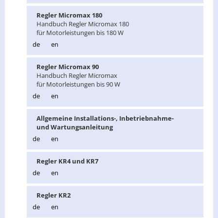
Reg­ler Mi­cro­max 180
Hand­buch Reg­ler Mi­cro­max 180
für Mo­tor­leis­tun­gen bis 180 W
de
en
Reg­ler Mi­cro­max 90
Hand­buch Reg­ler Mi­cro­max
für Mo­tor­leis­tun­gen bis 90 W
de
en
All­ge­mei­ne In­stal­la­ti­ons-, In­be­trieb­nah­me-
und War­tungs­an­lei­tung
de
en
Reg­ler KR4 und KR7
de
en
Reg­ler KR2
de
en