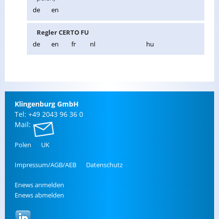
de
en
Reg­ler CERTO FU
de
en
fr
nl
hu
Klin­gen­burg GmbH
Tel: +49 2043 96 36 0
Mail:
Polen
UK
Im­pres­sum/AGB/AEB
Da­ten­schutz
Enews an­mel­den
Enews ab­mel­den