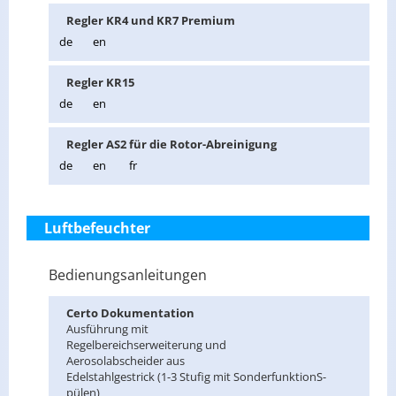
Reg­ler KR4 und KR7 Pre­mi­um
de
en
Reg­ler KR15
de
en
Reg­ler AS2 für die Ro­tor-Ab­rei­ni­gung
de
en
fr
Luftbefeuchter
Bedienungsanleitungen
Certo Do­ku­men­ta­ti­on
Aus­füh­rung mit
Re­gel­be­reich­ser­wei­te­rung und
Ae­ro­so­l­ab­schei­der aus
Edel­stahl­ge­strick (1-3 Stu­fig mit Son­der­funk­ti­onS­
pü­len)