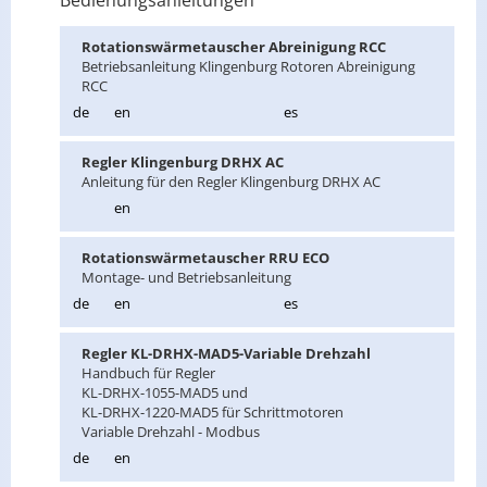
Bedienungsanleitungen
Ro­ta­ti­ons­wär­me­tau­scher Ab­rei­ni­gung RCC
Be­triebs­an­lei­tung Klin­gen­burg Ro­to­ren Ab­rei­ni­gung
RCC
de
en
es
Reg­ler Klin­gen­burg DRHX AC
An­lei­tung für den Reg­ler Klin­gen­burg DRHX AC
en
Ro­ta­ti­ons­wär­me­tau­scher RRU ECO
Mon­ta­ge- und Be­triebs­an­lei­tung
de
en
es
Reg­ler KL-DRHX-MA­D5-Va­ria­ble Dreh­zahl
Hand­buch für Reg­ler
KL-DRHX-1055-MA­D5 und
KL-DRHX-1220-MA­D5 für Schritt­mo­to­ren
Va­ria­ble Dreh­zahl - Mod­bus
de
en